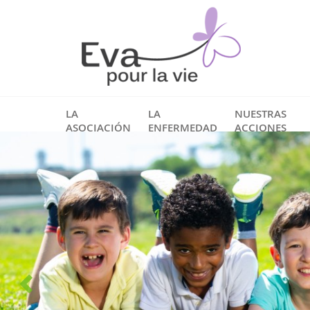
LA
LA
NUESTRAS
ASOCIACIÓN
ENFERMEDAD
ACCIONES
es y
ndadora
n
uestro