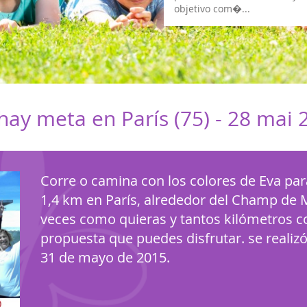
hay meta en París (75) -
28 mai 
Corre o camina con los colores de Eva para
1,4 km en París, alrededor del Champ de M
veces como quieras y tantos kilómetros co
propuesta que puedes disfrutar. se realiz
31 de mayo de 2015.