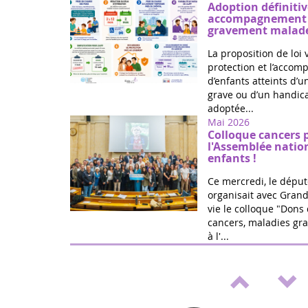
Adoption définitiv
accompagnement d
gravement malade
La proposition de loi 
protection et l’acco
d’enfants atteints d’
grave ou d’un handica
adoptée...
Mai 2026
Colloque cancers 
l'Assemblée natio
enfants !
Ce mercredi, le déput
organisait avec Grand
vie le colloque "Dons 
cancers, maladies gra
à l'...
Mai 2026
Médicaments pédia
de loi de Marie Ré
Victoire ! Travaillée a