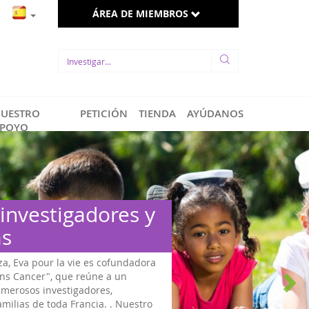
ÁREA DE MIEMBROS
UESTRO
PETICIÓN
TIENDA
AYÚDANOS
POYO
Los políticos se involucran
Bajo el liderazgo de Eva pour la vie y asociaciones
comprometidas con una ley de niños enfermos, se llevó
un trabajo en profundidad sobre los cánceres pediátric
desde finales de 2015, hasta mayo de 2017, en la Asamb
Nacional, tras el ...