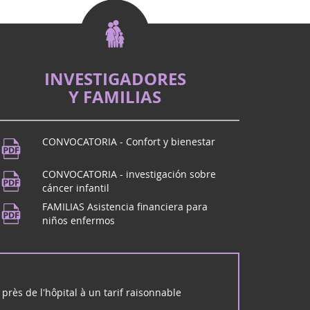
lucha contra los cánceres pediátricos, en
os como Eva que nos han dejado, se organiza
ón positiva y ll...
INVESTIGADORES
l
Y FAMILIAS
de Dôme? ¡Ven a BEaumont para el imperdible
CONVOCATORIA - Confort y bienestar
musica
CONVOCATORIA - investigación sobre
de Dôme? ¡Nos vemos en Beaumont! Para celebrar
cáncer infantil
aison des Beaumontois a partir de las 19 h,
FAMILIAS Asistencia financiera para
 escuela de...
niños enfermos
 rock en Mérignac (33)
ck Unwanted se reunirá con usted en Mérignac el
arzo para un concierto de rock y solidaridad:
près de l'hôpital à un tarif raisonnable