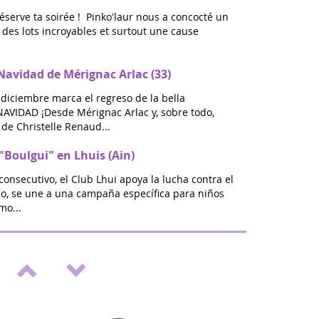
réserve ta soirée ! Pinko'laur nous a concocté un
ec des lots incroyables et surtout une cause
avidad de Mérignac Arlac (33)
 diciembre marca el regreso de la bella
VIDAD ¡Desde Mérignac Arlac y, sobre todo,
de Christelle Renaud...
"Boulgui" en Lhuis (Ain)
consecutivo, el Club Lhui apoya la lucha contra el
ño, se une a una campaña específica para niños
mo...
alón de bienestar y vitalidad en St Médard
omienzo del nuevo año escolar será ZEN: en Saint
s, únase a nosotros los días 20 y 21 de
a la primera...
Septiembre dorado" en St Médard en