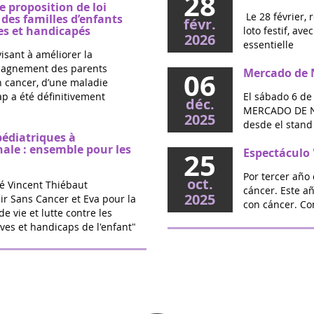
28
e proposition de loi
Le 28 février, 
es familles d’enfants
févr.
s et handicapés
loto festif, av
2026
essentielle
visant à améliorer la
mpagnement des parents
Mercado de N
06
un cancer, d’une maladie
p a été définitivement
El sábado 6 de
déc.
MERCADO DE NA
2025
desde el stand 
pédiatriques à
nale : ensemble pour les
Espectáculo 
25
Por tercer año 
oct.
é Vincent Thiébaut
cáncer. Este a
2025
ir Sans Cancer et Eva pour la
con cáncer. Co
de vie et lutte contre les
ves et handicaps de l'enfant"
O Source - S
20
en Jalles (33)
sept.
triques : la proposition
Este año, el c
2025
calde votée
Médard en Jalle
septiembre par
vec l’association Eva pour la
Encuentro "