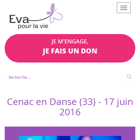
Afficher
le
menu
JE M'ENGAGE,
JE FAIS UN DON
Cenac en Danse (33) -
17 juin
2016