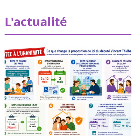
L'hôpital de mon doudou à Strasbourg
Grâce à nos donateurs, Eva pour la vie apporte une
L'actualité
subvention de 20000€ permettant à Pharmavie de mettre
en place un espace dédié aux petits patients atteints
d’un cancer, au sein du serv...
Femmes de coeur à Nogent sur
18
Oise