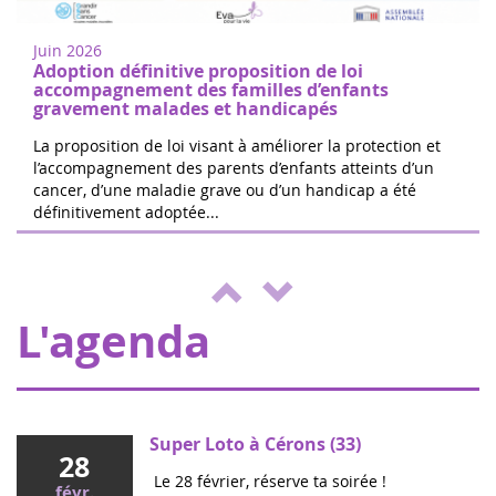
juin
Marchez ou courez pour soutenir la
2022
recherche sur les cancers de l'enfant à
Juin 2026
Nogent-sur-Oise, à 30 minutes de
Adoption définitive proposition de loi
Paris.Inscription gratuite sur place. ...
accompagnement des familles d’enfants
gravement malades et handicapés
La proposition de loi visant à améliorer la protection et
l’accompagnement des parents d’enfants atteints d’un
cancer, d’une maladie grave ou d’un handicap a été
Les 24h de Boissy le Cutté
définitivement adoptée...
04
L'équipe de Running Pour L'espoir
juin
organise une journée de jeux,
2022
d'animations au profit d'Eva pour la vie et
de l'ENVOL, pour soutenir les enfants m...
L'agenda
Super Loto à Cérons (33)
28
Le 28 février, réserve ta soirée !
févr.