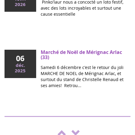
Pinko'laur nous a concocté un loto festif,
2026
avec des lots incroyables et surtout une
cause essentielle
Mai 2026
Colloque cancers pédiatriques à l'Assemblée
nationale : ensemble pour les enfants !
Ce mercredi, le député Vincent Thiébaut organisait avec
Marché de Noël de Mérignac Arlac
06
Grandir Sans Cancer et Eva pour la vie le colloque "Dons
(33)
de vie et lutte contre les cancers, maladies graves et
déc.
Samedi 6 décembre c'est le retour du joli
handicaps de l'enfant" à l'...
2025
MARCHE DE NOEL de Mérignac Arlac, et
surtout du stand de Christelle Renaud et
ses amies! Retrou...
Spectacle "Boulgui" à Lhuis (Ain)
25
Pour la troisième année, Lhui's Club
oct.
soutient la campagne de lutte contre le