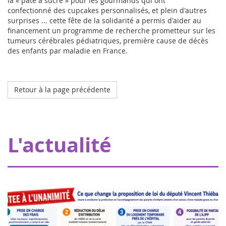
la « pâte à sucre » pour les gourmands qui ont
confectionné des cupcakes personnalisés, et plein d'autres
surprises ... cette fête de la solidarité a permis d'aider au
financement un programme de recherche prometteur sur les
tumeurs cérébrales pédiatriques, première cause de décès
des enfants par maladie en France.
Retour à la page précédente
Octobre 2023
L'hôpital de mon doudou à Strasbourg
Grâce à nos donateurs, Eva pour la vie apporte une
L'actualité
subvention de 20000€ permettant à Pharmavie de mettre
en place un espace dédié aux petits patients atteints
d’un cancer, au sein du serv...