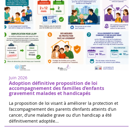
Femmes de coeur à Nogent sur
18
Oise
juin
Marchez ou courez pour soutenir la
2022
recherche sur les cancers de l'enfant à
Juin 2026
Nogent-sur-Oise, à 30 minutes de
Adoption définitive proposition de loi
Paris.Inscription gratuite sur place. ...
accompagnement des familles d’enfants
gravement malades et handicapés
La proposition de loi visant à améliorer la protection et
l’accompagnement des parents d’enfants atteints d’un
cancer, d’une maladie grave ou d’un handicap a été
Les 24h de Boissy le Cutté
définitivement adoptée...
04
L'équipe de Running Pour L'espoir
juin