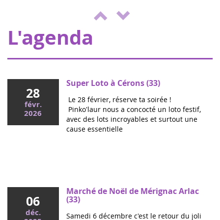
organise une journée de jeux,
2022
d'animations au profit d'Eva pour la vie et
de l'ENVOL, pour soutenir les enfants m...
L'agenda
Super Loto à Cérons (33)
28
Le 28 février, réserve ta soirée !
févr.
Pinko'laur nous a concocté un loto festif,
2026
avec des lots incroyables et surtout une
cause essentielle
Mai 2026
Colloque cancers pédiatriques à l'Assemblée
nationale : ensemble pour les enfants !
Ce mercredi, le député Vincent Thiébaut organisait avec
Marché de Noël de Mérignac Arlac
06
Grandir Sans Cancer et Eva pour la vie le colloque "Dons
(33)
de vie et lutte contre les cancers, maladies graves et
déc.
Samedi 6 décembre c'est le retour du joli
handicaps de l'enfant" à l'...