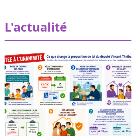
Octobre 2023
L'hôpital de mon doudou à Strasbourg
Grâce à nos donateurs, Eva pour la vie apporte une
L'actualité
subvention de 20000€ permettant à Pharmavie de mettre
en place un espace dédié aux petits patients atteints
d’un cancer, au sein du serv...
Femmes de coeur à Nogent sur
18
Oise