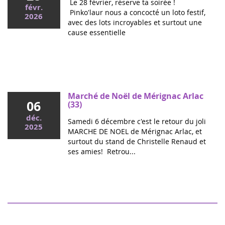
Le 28 février, réserve ta soirée !
févr.
Pinko'laur nous a concocté un loto festif,
2026
avec des lots incroyables et surtout une
cause essentielle
Mai 2026
Colloque cancers pédiatriques à l'Assemblée
nationale : ensemble pour les enfants !
Ce mercredi, le député Vincent Thiébaut organisait avec
Marché de Noël de Mérignac Arlac
06
Grandir Sans Cancer et Eva pour la vie le colloque "Dons
(33)
de vie et lutte contre les cancers, maladies graves et
déc.
Samedi 6 décembre c'est le retour du joli
handicaps de l'enfant" à l'...
2025
MARCHE DE NOEL de Mérignac Arlac, et
surtout du stand de Christelle Renaud et
ses amies! Retrou...
Spectacle "Boulgui" à Lhuis (Ain)
25
Pour la troisième année, Lhui's Club