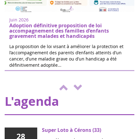
juin
Marchez ou courez pour soutenir la
2022
recherche sur les cancers de l'enfant à
Juin 2026
Nogent-sur-Oise, à 30 minutes de
Adoption définitive proposition de loi
Paris.Inscription gratuite sur place. ...
accompagnement des familles d’enfants
gravement malades et handicapés
La proposition de loi visant à améliorer la protection et
l’accompagnement des parents d’enfants atteints d’un
cancer, d’une maladie grave ou d’un handicap a été
Les 24h de Boissy le Cutté
définitivement adoptée...
04
L'équipe de Running Pour L'espoir
juin
organise une journée de jeux,
2022
d'animations au profit d'Eva pour la vie et
de l'ENVOL, pour soutenir les enfants m...
L'agenda
Super Loto à Cérons (33)
28