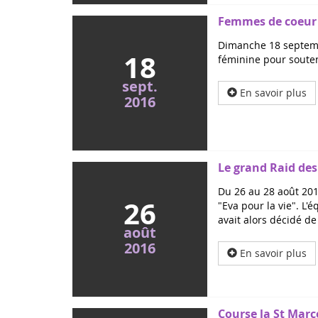
Femmes de coeur 
Dimanche 18 septembr
18
féminine pour souteni
sept.
En savoir plus
2016
Le grand Raid des
Du 26 au 28 août 201
26
"Eva pour la vie". 
avait alors décidé d
août
2016
En savoir plus
Course la St Marce