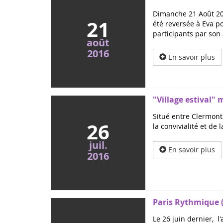
Dimanche 21 Août 201
21
été reversée à Eva po
participants par son
août
2016
En savoir plus
"Village estival" m
Situé entre Clermont 
26
la convivialité et de
juil.
En savoir plus
2016
Paris Rythmique (
Le 26 juin dernier, 