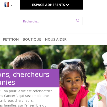
ESPACE ADHÉRENTS
PETITION
BOUTIQUE
NOUS AIDER
 hommes et femmes
tiques s’engagent
pulsion d'Eva pour la vie et d'associations engagées en
une loi pour les enfants malades, un travail de fond
ancers pédiatriques a été effectué dès fin 2015, jusqu'à
 à l'Assemblée Nationale, après le re...