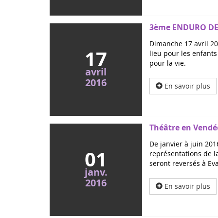
3ème ENDURO DES
Dimanche 17 avril 2
17
lieu pour les enfant
pour la vie.
avril
2016
En savoir plus
Théâtre en Vendée 
De janvier à juin 201
01
représentations de l
seront reversés à Eva
janv.
2016
En savoir plus