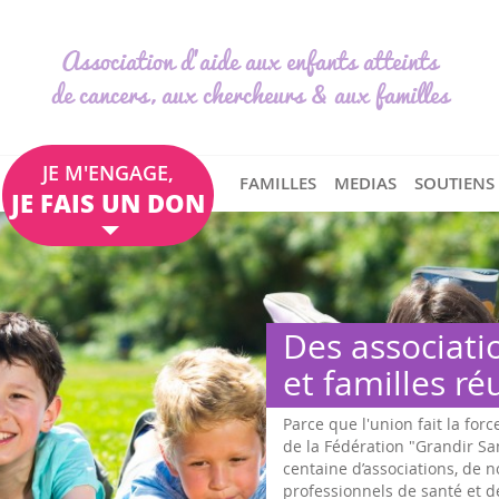
Association d'aide aux enfants atteints
de cancers, aux chercheurs & aux familles
JE M'ENGAGE,
FAMILLES
MEDIAS
SOUTIENS
JE FAIS UN DON
Des
poli
Sous l'im
faveur d'
sur les c
mai 2017,