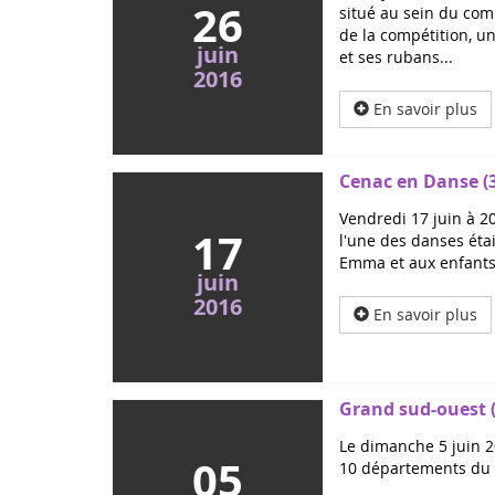
26
situé au sein du comp
de la compétition, un
juin
et ses rubans...
2016
En savoir plus
Cenac en Danse (
Vendredi 17 juin à 2
17
l'une des danses étai
Emma et aux enfants 
juin
2016
En savoir plus
Grand sud-ouest (s
Le dimanche 5 juin 2
05
10 départements du 