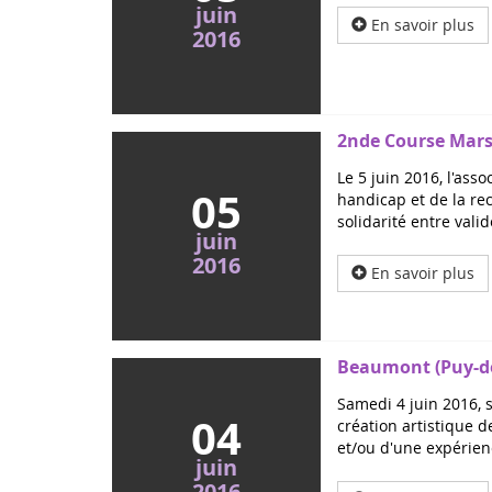
juin
En savoir plus
2016
2nde Course Marse
Le 5 juin 2016, l'ass
05
handicap et de la re
solidarité entre vali
juin
2016
En savoir plus
Beaumont (Puy-de
Samedi 4 juin 2016, 
04
création artistique 
et/ou d'une expérien
juin
2016