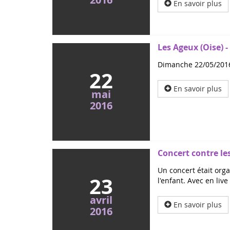
En savoir plus
Les Ageux (Oise) 
Dimanche 22/05/2016
22
En savoir plus
mai
2016
Concert contre le
Un concert était org
23
l'enfant. Avec en li
avril
En savoir plus
2016