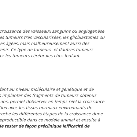
a croissance des vaisseaux sanguins ou angiogenèse
es tumeurs très vascularisées, les glioblastomes ou
nnes âgées, mais malheureusement aussi des
enir. Ce type de tumeurs  et dautres tumeurs
er les tumeurs cérébrales chez lenfant.
nfant au niveau moléculaire et génétique et de
lons implanter des fragments de tumeurs obtenus
x ans, permet dobserver en temps réel la croissance
tion avec les tissus normaux environnants de
roche les différentes étapes de la croissance dune
reproductible dans ce modèle animal et ensuite à
 tester de façon préclinique lefficacité de