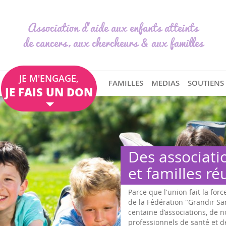
Association d'aide aux enfants atteints
de cancers, aux chercheurs & aux familles
JE M'ENGAGE,
FAMILLES
MEDIAS
SOUTIENS
JE FAIS UN DON