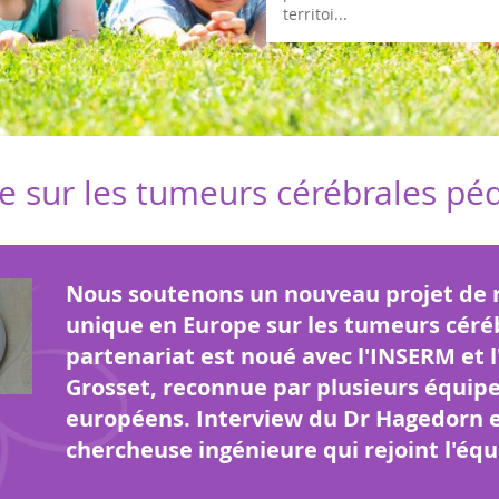
e sur les tumeurs cérébrales péd
Nous soutenons un nouveau projet de
unique en Europe sur les tumeurs céré
partenariat est noué avec l'INSERM et 
Grosset, reconnue par plusieurs équipe
européens. Interview du Dr Hagedorn et
chercheuse ingénieure qui rejoint l'équ