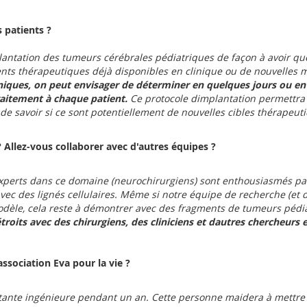
s patients ?
implantation des tumeurs cérébrales pédiatriques de façon à avoir q
agents thérapeutiques déjà disponibles en clinique ou de nouvelles 
liniques, on peut envisager de déterminer en quelques jours ou en
traitement à chaque patient.
Ce protocole dimplantation permettr
 de savoir si ce sont potentiellement de nouvelles cibles thérapeut
? Allez-vous collaborer avec d'autres équipes ?
experts dans ce domaine (neurochirurgiens) sont enthousiasmés pa
vec des lignés cellulaires. Même si notre équipe de recherche (et 
odèle, cela reste à démontrer avec des fragments de tumeurs pédiat
troits avec des chirurgiens, des cliniciens et dautres chercheurs 
association Eva pour la vie ?
sistante ingénieure pendant un an. Cette personne maidera à mettre