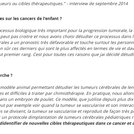
eurs ou cibles thérapeutiques." - interview de septembre 2014
s sur les cancers de l'enfant ?
ocessus biologique très important pour la progression tumorale, l
eut pas croitre et nous avons choisi détudier ce processus dans l
rales a un pronostic très défavorable et touche surtout les perso
sûr ces derniers qui sont le plus affectés en termes de vie et dav
premier rang. Cest pour toutes ces raisons que jai décidé détudi
rche ?
n modèle animal permettant détudier les tumeurs cérébrales de le
 et difficiles à traiter par chimiothérapie. En pratique, nous al
 dans un embryon de poulet. Ce modèle, que jutilise depuis plus di
ut par exemple voir quand la tumeur se vascularise et son interac
s se divisent, la tumeur se vascularise et reproduit de façon très p
ir un protocole dimplantation de tumeurs cérébrales pédiatriques 
didentifier de nouvelles cibles thérapeutiques dans ce cancer et de