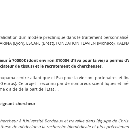
lidation dun modèle préclinique dans le traitement personnalisé 
ARINA
(Lyon),
ESCAPE
(Brest),
FONDATION FLAVIEN
(Monaco), KAENA
ieur à 70000€ (dont environ 31000€ d'Eva pour la vie) a permis 
ciateur de tissus) et le recrutement de chercheuses
.
upama centre-atlantique et Eva pour la vie sont partenaires et f
0 euros). Ce projet - reconnu par de nombreux scientifiques et méd
d'aide de la part de l'Etat ...
eignant-chercheur
hercheur à lUniversité Bordeaux et travaille dans léquipe de Chri
 thèse de médecine à la recherche biomédicale et plus précisément