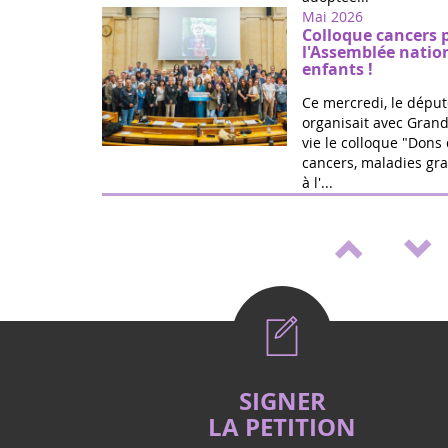
Mai 2026
Colloque cancers 
l'Assemblée natio
enfants !
Ce mercredi, le déput
organisait avec Grand
vie le colloque "Dons 
cancers, maladies gra
à l'...
Mai 2026
Médicaments pédia
de loi de Marie Ré
Victoire ! Travaillée a
vie et la fédération G
proposition de loi po
accélérer le développ
Mai 2026
Vote (2è lecture) 
SIGNER
cancers et handica
LA PETITION
La proposition de loi 