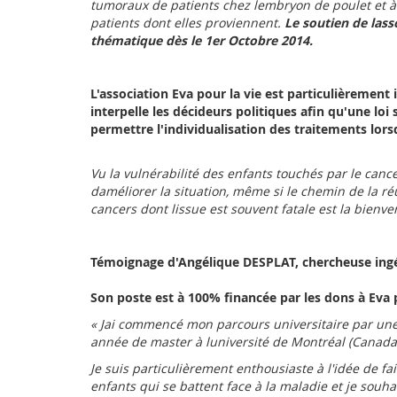
tumoraux de patients chez lembryon de poulet et
patients dont elles proviennent.
Le soutien de las
thématique dès le 1er Octobre 2014.
L'association Eva pour la vie est particulièrement 
interpelle les décideurs politiques afin qu'une loi
permettre l'individualisation des traitements lor
Vu la vulnérabilité des enfants touchés par le canc
daméliorer la situation, même si le chemin de la r
cancers dont lissue est souvent fatale est la bienve
Témoignage d'Angélique DESPLAT, chercheuse ing
Son poste est à 100% financée par les dons à Eva p
« Jai commencé mon parcours universitaire par une l
année de master à luniversité de Montréal (Canada)
Je suis particulièrement enthousiaste à l'idée de fa
enfants qui se battent face à la maladie et je souha