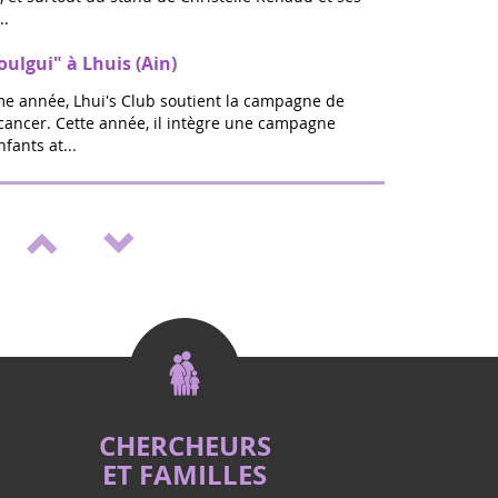
..
oulgui" à Lhuis (Ain)
ème année, Lhui's Club soutient la campagne de
 cancer. Cette année, il intègre une campagne
fants at...
lon bien être & Vitalité à St Médard en
rentrée sera ZEN : A Saint Médard en jalles,
s 20 et 21 septembre pour la toute 1ere Edition Ô
ien-Ê...
nt "Septembre en or" à St Médard en
 lutte contre les cancers pédiatriques, en
fants comme Eva qui nous ont quittés, un
positif, porteur d�...
CHERCHEURS
ET FAMILLES
dans le Puy de Dôme ? Rendez-vous à BEaumont