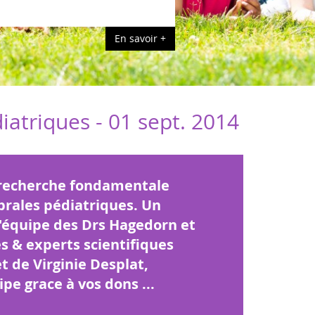
iatriques -
01 sept. 2014
 recherche fondamentale
brales pédiatriques. Un
l'équipe des Drs Hagedorn et
s & experts scientifiques
 de Virginie Desplat,
ipe grace à vos dons ...