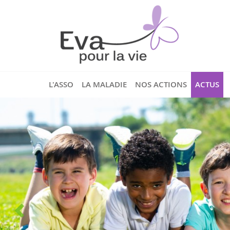
L'ASSO
LA MALADIE
NOS ACTIONS
ACTUS
cheurs
est cofondatrice
assemble une
rs,
ensemble du