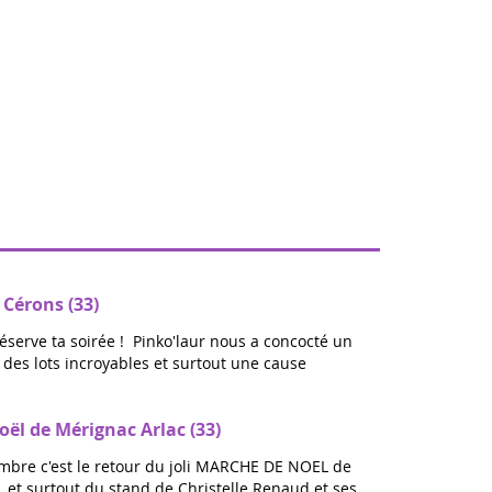
 Cérons (33)
réserve ta soirée ! Pinko'laur nous a concocté un
ec des lots incroyables et surtout une cause
ël de Mérignac Arlac (33)
bre c'est le retour du joli MARCHE DE NOEL de
 et surtout du stand de Christelle Renaud et ses