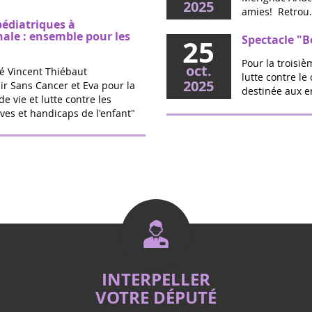
2025
amies! Retrou.
pédiatriques à
nale : ensemble pour les
Spectacle "B
25
Pour la troisi
oct.
é Vincent Thiébaut
lutte contre le
2025
ir Sans Cancer et Eva pour la
destinée aux en
de vie et lutte contre les
ves et handicaps de l'enfant"
O Source -Sa
20
Jalles (33)
sept.
triques : la proposition
Cette année la 
2025
calde votée
rendez-vous le
SOURCE Salon B
vec l’association Eva pour la
Rassembleme
16
randir Sans Cancer, la
Jalles
rtée par Marie Récalde pour
sept.
ement de traitements...
En soutien à la
2025
mémoire des en
rassemblement 
PPL de Vincent Thiébaut -
INTERPELLER
Fet'Estival
22
ps de l'enfant
VOTRE DÉPUTÉ
Vous habitez 
juin
de Vincent Thiébaut, qui a