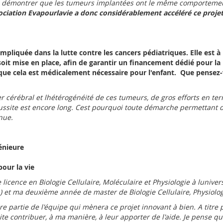
 à démontrer que les tumeurs implantées ont le même comportement
sociation Evapourlavie a donc considérablement accéléré ce projet
impliquée dans la lutte contre les cancers pédiatriques. Elle est à
 soit mise en place, afin de garantir un financement dédié pour la
sque cela est médicalement nécessaire pour l'enfant. Que pensez-v
er cérébral et lhétérogénéité de ces tumeurs, de gros efforts en t
éussite est encore long. Cest pourquoi toute démarche permettant d
nue.
énieure
our la vie
icence en Biologie Cellulaire, Moléculaire et Physiologie à luniver
 et ma deuxième année de master de Biologie Cellulaire, Physiologi
ire partie de l'équipe qui mènera ce projet innovant à bien. A titr
ite contribuer, à ma manière, à leur apporter de l'aide. Je pense qu