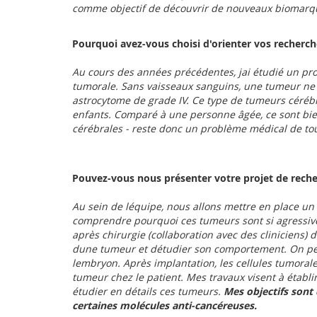
comme objectif de découvrir de nouveaux biomarqu
Pourquoi avez-vous choisi d'orienter vos recherche
Au cours des années précédentes, jai étudié un pr
tumorale. Sans vaisseaux sanguins, une tumeur ne p
astrocytome de grade IV. Ce type de tumeurs céréb
enfants. Comparé à une personne âgée, ce sont bien 
cérébrales - reste donc un problème médical de tout 
Pouvez-vous nous présenter votre projet de reche
Au sein de léquipe, nous allons mettre en place u
comprendre pourquoi ces tumeurs sont si agressives
après chirurgie (collaboration avec des cliniciens)
dune tumeur et détudier son comportement. On pe
lembryon. Après implantation, les cellules tumorale
tumeur chez le patient. Mes travaux visent à établ
étudier en détails ces tumeurs.
Mes objectifs sont 
certaines molécules anti-cancéreuses.