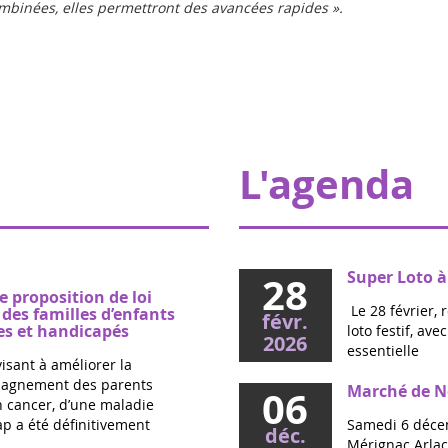
combinées, elles permettront des avancées rapides ».
L'agenda
Super Loto à
28
e proposition de loi
Le 28 février, 
es familles d’enfants
févr.
s et handicapés
loto festif, av
2026
essentielle
visant à améliorer la
mpagnement des parents
Marché de No
06
un cancer, d’une maladie
p a été définitivement
Samedi 6 décem
déc.
Mérignac Arlac,