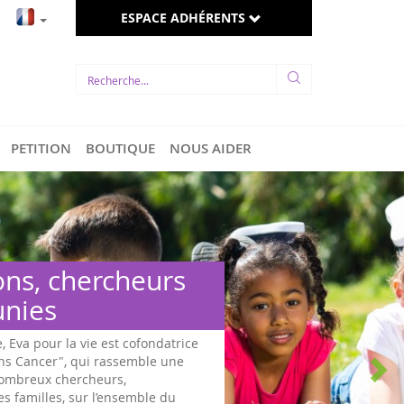
ESPACE ADHÉRENTS
PETITION
BOUTIQUE
NOUS AIDER
Des hommes et femm
politiques s’engagent
Sous l'impulsion d'Eva pour la vie et d'associa
faveur d'une loi pour les enfants malades, un t
sur les cancers pédiatriques a été effectué dès 
mai 2017, à l'Assemblée Nationale, après le re..