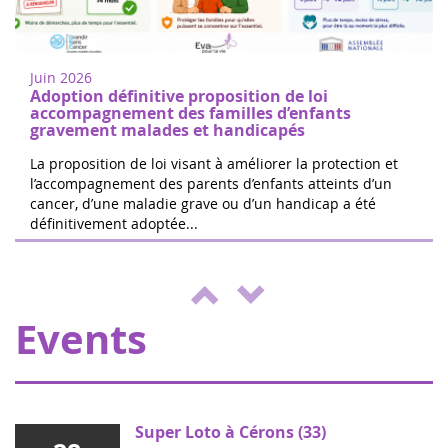
18
Walk or run to support childhood cancer
juin
research in Nogent-sur-Oise, 30 minutes
2022
from Paris. Free registration on site. 100%
Juin 2026
of the donations will be d...
Adoption définitive proposition de loi
accompagnement des familles d’enfants
gravement malades et handicapés
La proposition de loi visant à améliorer la protection et
l’accompagnement des parents d’enfants atteints d’un
cancer, d’une maladie grave ou d’un handicap a été
The 24 hours of Boissy le Cutté
définitivement adoptée...
04
The Running Pour L'espoir team is
juin
organizing a day of games and activities
2022
for the benefit of Eva pour la vie and
ENVOL, to support sick children....
Events
Super Loto à Cérons (33)