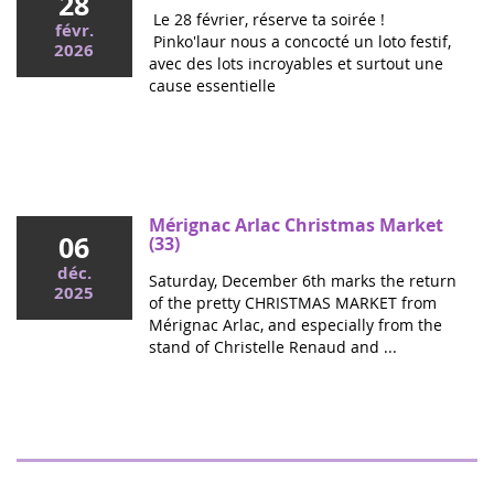
28
Le 28 février, réserve ta soirée !
févr.
Pinko'laur nous a concocté un loto festif,
2026
avec des lots incroyables et surtout une
cause essentielle
Mai 2026
Colloque cancers pédiatriques à l'Assemblée
nationale : ensemble pour les enfants !
Ce mercredi, le député Vincent Thiébaut organisait avec
Mérignac Arlac Christmas Market
06
Grandir Sans Cancer et Eva pour la vie le colloque "Dons
(33)
de vie et lutte contre les cancers, maladies graves et
déc.
Saturday, December 6th marks the return
handicaps de l'enfant" à l'...
2025
of the pretty CHRISTMAS MARKET from
Mérignac Arlac, and especially from the
stand of Christelle Renaud and ...
"Boulgui" show in Lhuis (Ain)
25