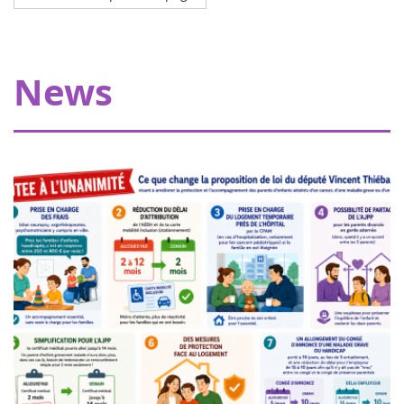
Octobre 2023
My Teddy Bear's Hospital in Strasbourg
Thanks to our donors, Eva pour la vie is providing a grant
News
of €20,000 allowing Pharmavie to set up a space
dedicated to young patients suffering from cancer, within
the pediatric oncology and hemato...
Women of heart in Nogent sur Oise