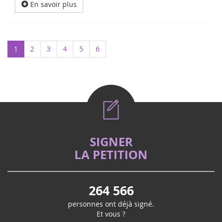
En savoir plus
1
2
3
4
5
6
SIGNER
LA PETITION
264 566
personnes ont déjà signé.
Et vous ?