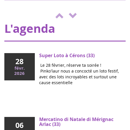
Il team di Running Pour L'espoir sta
juin
organizzando una giornata di giochi e
2022
attività a beneficio di Eva pour la vie ed
ENVOL, a sostegno dei bambi...
L'agenda
Super Loto à Cérons (33)
28
Le 28 février, réserve ta soirée !
févr.
Pinko'laur nous a concocté un loto festif,
2026
avec des lots incroyables et surtout une
cause essentielle
Mai 2026
Colloque cancers pédiatriques à l'Assemblée
nationale : ensemble pour les enfants !
Ce mercredi, le député Vincent Thiébaut organisait avec
Mercatino di Natale di Mérignac
06
Grandir Sans Cancer et Eva pour la vie le colloque "Dons
Arlac (33)
de vie et lutte contre les cancers, maladies graves et