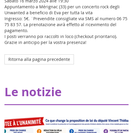
Sabato 16 marzo 2024 alle 19:30
Appuntamento a Mérignac (33) per un concerto rock degli
Unwanted a beneficio di Eva per tutta la vita
Ingresso: 5€. ¨Prevendite consigliate via SMS al numero 06 75
75 83 57. La prenotazione avrà effetto al ricevimento del
pagamento.
I posti verranno poi raccolti in loco (checkout prioritario).
Grazie in anticipo per la vostra presenza!
Ritorna alla pagina precedente
Octobre 2023
L'ospedale della mia coperta a Strasburgo
Grazie ai nostri donatori, Eva pour la vie fornisce una
Le notizie
sovvenzione di 20.000 euro che consente a Pharmavie di
allestire uno spazio dedicato ai piccoli malati di cancro,
all'interno del dipartimen...