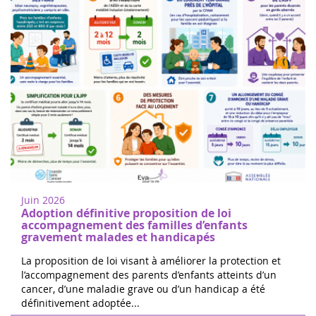
Donne di cuore a Nogent sur Oise
18
Cammina o corri per sostenere la ricerca
juin
sul cancro infantile a Nogent-sur-Oise, a
2022
30 minuti da Parigi. Registrazione gratuita
Juin 2026
in loco. Il 100% delle ...
Adoption définitive proposition de loi
accompagnement des familles d’enfants
gravement malades et handicapés
La proposition de loi visant à améliorer la protection et
l’accompagnement des parents d’enfants atteints d’un
cancer, d’une maladie grave ou d’un handicap a été
Le 24 ore di Boissy le Cutté
définitivement adoptée...
04