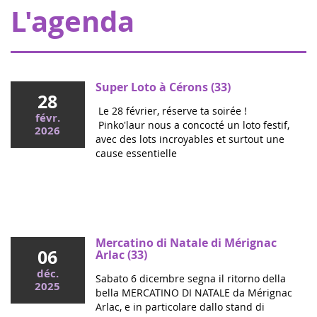
L'agenda
Super Loto à Cérons (33)
28
Le 28 février, réserve ta soirée !
févr.
Pinko'laur nous a concocté un loto festif,
2026
avec des lots incroyables et surtout une
cause essentielle
Mai 2026
Colloque cancers pédiatriques à l'Assemblée
nationale : ensemble pour les enfants !
Ce mercredi, le député Vincent Thiébaut organisait avec
Mercatino di Natale di Mérignac
06
Grandir Sans Cancer et Eva pour la vie le colloque "Dons
Arlac (33)
de vie et lutte contre les cancers, maladies graves et
déc.
Sabato 6 dicembre segna il ritorno della
handicaps de l'enfant" à l'...
2025
bella MERCATINO DI NATALE da Mérignac
Arlac, e in particolare dallo stand di