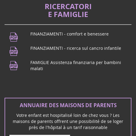
un aller/retour entre l'Assemblée nationale, pour
RICERCATORI
améliorer l'accompagnement des familles d'enfants
E FAMIGLIE
gravement malades et handicapées, r...
Festival musicale
21
FINANZIAMENTI - comfort e benessere
Vivi a Puy de Dôme? Ci vediamo a
juin
Beaumont! Per celebrare la musica,
FINANZIAMENTI - ricerca sul cancro infantile
2024
Maison des Beaumontois dalle 19,
concerto della scuola di musica poi
FAMIGLIE Assistenza finanziaria per bambini
concerto di ...
malati
Concerto rock a Mérignac (33)
16
ANNUAIRE DES MAISONS DE PARENTS
Il gruppo rock Unwanted vi incontra a
mars
Mérignac sabato 16 marzo per un
2024
Votre enfant est hospitalisé loin de chez vous ? Les
concerto rock e di solidarietà:
maisons de parents offrent une possibilité de se loger
près de l'hôpital à un tarif raisonnable
Février 2026
Vote au Sénat PPL de Vincent Thiébaut - familles