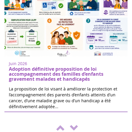
Donne di cuore a Nogent sur Oise
18
Cammina o corri per sostenere la ricerca
juin
sul cancro infantile a Nogent-sur-Oise, a
2022
30 minuti da Parigi. Registrazione gratuita
Juin 2026
in loco. Il 100% delle ...
Adoption définitive proposition de loi
accompagnement des familles d’enfants
gravement malades et handicapés
La proposition de loi visant à améliorer la protection et
l’accompagnement des parents d’enfants atteints d’un
cancer, d’une maladie grave ou d’un handicap a été
Le 24 ore di Boissy le Cutté
définitivement adoptée...
04
Il team di Running Pour L'espoir sta
juin
organizzando una giornata di giochi e
2022
attività a beneficio di Eva pour la vie ed
ENVOL, a sostegno dei bambi...