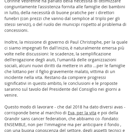
Corinne Vedrenne ha parlato della necessità di ottimizzare
congiuntamente l'assistenza fornita alle famiglie dei bambini
in lutto, della necessità di buone pratiche per i direttori
funebri (con prezzi che vanno dal semplice al triplo per gli
stessi servizi), o del ruolo dei municipi rispetto al problema di
concessioni.
Inoltre, la missione di governo di Paul Christophe, per la quale
ci siamo impegnati fin dall'inizio, è naturalmente emersa più
volte nelle discussioni: le scadenze, la semplificazione
dell'erogazione degli aiuti, l'umanità delle organizzazioni
sociali, alcuni nuovi diritti da mettere in atto ...per le famiglie
che lottano per il figlio gravemente malato, vittima di un
incidente nella vita. Restano da compiere progressi
significativi in questo ambito, le conclusioni e le proposte
saranno sul tavolo del Presidente del Consiglio nei giorni a
venire.
Questo modo di lavorare - che dal 2018 ha dato diversi avas -
corrisponde bene al marchio di
Eva, per la vita
e poi della
Grandir sans cancer federation, che abbiamo co
-fondato:
ENSEMBLE, non per l'immagine ma per anticipare il fondo ,
con una buona conoscenza del settore, degli aspetti tecnici e