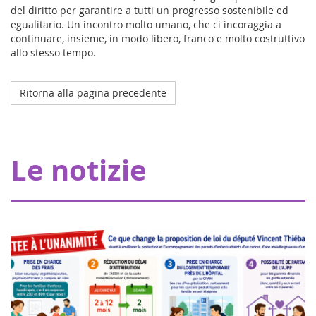
del diritto per garantire a tutti un progresso sostenibile ed
egualitario. Un incontro molto umano, che ci incoraggia a
continuare, insieme, in modo libero, franco e molto costruttivo
allo stesso tempo.
Ritorna alla pagina precedente
Octobre 2023
L'ospedale della mia coperta a Strasburgo
Grazie ai nostri donatori, Eva pour la vie fornisce una
Le notizie
sovvenzione di 20.000 euro che consente a Pharmavie di
allestire uno spazio dedicato ai piccoli malati di cancro,
all'interno del dipartimen...