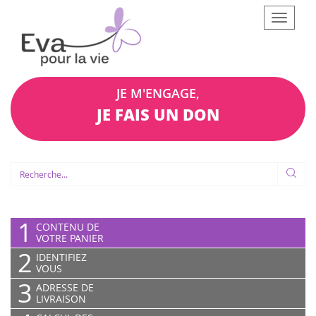
Afficher
le
menu
JE M'ENGAGE,
JE FAIS UN DON
1
CONTENU DE
VOTRE PANIER
2
IDENTIFIEZ
VOUS
3
ADRESSE DE
LIVRAISON