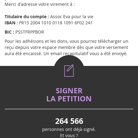
Merci d'adresse votre virement à :
Titulaire du compte :
Assoc Eva pour la vie
IBAN :
FR15 2004 1010 0118 1091 6F02 241
BIC :
PSSTFRPPBOR
Pour les adhésions et les dons, vous pourrez télécharger un
reçu depuis votre espace membre dès que votre versement
aura été encaissé. Un email recapitulatif vous a été envoyé.
SIGNER
LA PETITION
264 566
personnes ont déjà signé.
Et vous ?