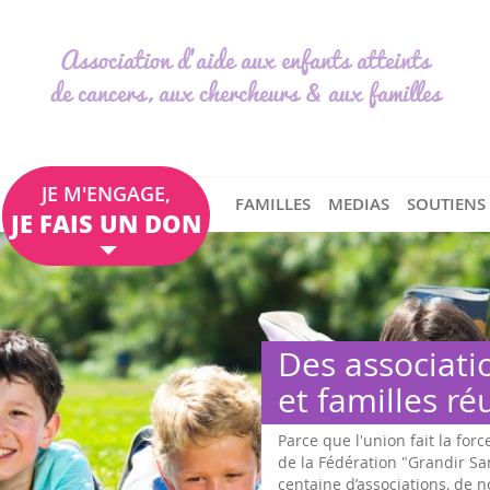
Association d'aide aux enfants atteints
de cancers, aux chercheurs & aux familles
JE M'ENGAGE,
FAMILLES
MEDIAS
SOUTIENS
JE FAIS UN DON
Des associati
et familles ré
Parce que l'union fait la forc
de la Fédération "Grandir S
centaine d’associations, de