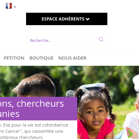
MON PANIER
ESPACE ADHÉRENTS
PETITION
BOUTIQUE
NOUS AIDER
ons, chercheurs
unies
e, Eva pour la vie est cofondatrice
ans Cancer", qui rassemble une
 nombreux chercheurs,