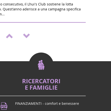
o consecutivo, il Lhui's Club sostiene la lotta
ro. Quest'anno aderisce a una campagna specifica
...
alone di benessere e vitalità a St Médard
izio del nuovo anno scolastico sarà ZEN: a Saint
s, il 20 e 21 settembre, vi aspettiamo per la
...
embre d'Oro" a St Médard en Jalles
a lotta contro i tumori pediatrici, in memoria dei
va che ci hanno lasciato, martedì 16 settembre
si or...
RICERCATORI
E FAMIGLIE
Dôme? Vieni a BEaumont per l'imperdibile
FINANZIAMENTI - comfort e benessere
icale