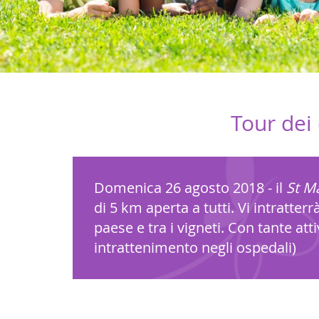
Tour dei 
Domenica 26 agosto 2018 - il
St M
di 5 km aperta a tutti. Vi intratte
paese e tra i vigneti. Con tante att
intrattenimento negli ospedali)