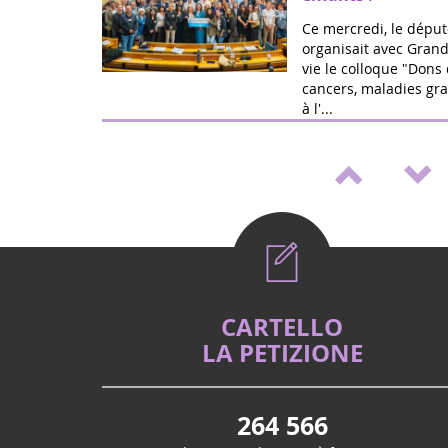
Ce mercredi, le déput
organisait avec Grand
vie le colloque "Dons 
cancers, maladies gra
à l'...
Mai 2026
Médicaments pédia
de loi de Marie Ré
Victoire ! Travaillée a
vie et la fédération G
proposition de loi po
accélérer le développ
Mai 2026
Vote (2è lecture) 
CARTELLO
cancers et handica
LA PETIZIONE
La proposition de loi 
déjà fait un aller/ret
nationale, pour amél
264 566
familles d'enfants g