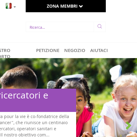
ZONA MEMBRI
STRO
PETIZIONE
NEGOZIO
AIUTACI
ORTO
ricercatori e
va pour la vie è co-fondatrice della
ncer", che riunisce un centinaio
rcatori, operatori sanitari e
 Il nostro obiettivo com...