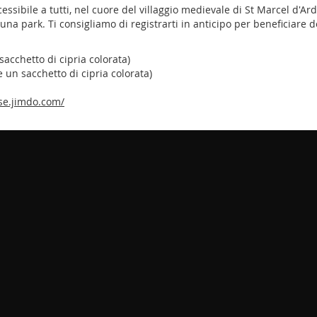
essibile a tutti, nel cuore del villaggio medievale di St Marcel d'Ard
e luna park. Ti consigliamo di registrarti in anticipo per beneficiare 
sacchetto di cipria colorata)
 e un sacchetto di cipria colorata)
ise.jimdo.com/