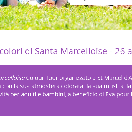
colori di Santa Marcelloise -
26 
arcelloise
Colour Tour organizzato a St Marcel d'
rrà con la sua atmosfera colorata, la sua musica, l
ività per adulti e bambini, a beneficio di Eva pour l