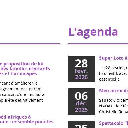
L'agenda
Super Loto à
28
e proposition de loi
Le 28 février, 
es familles d’enfants
févr.
s et handicapés
loto festif, av
2026
essentielle
visant à améliorer la
mpagnement des parents
Mercatino di
06
un cancer, d’une maladie
p a été définitivement
Sabato 6 dicem
déc.
NATALE da Mérig
2025
Christelle Rena
pédiatriques à
nale : ensemble pour les
Spettacolo "