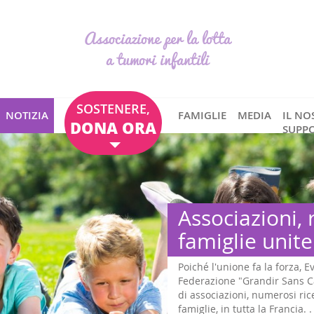
Associazione per la lotta
a tumori infantili
SOSTENERE,
NOTIZIA
FAMIGLIE
MEDIA
IL NO
DONA ORA
SUPP
Associazioni, 
famiglie unite
Poiché l'unione fa la forza, E
Federazione "Grandir Sans Ca
di associazioni, numerosi rice
famiglie, in tutta la Francia. .