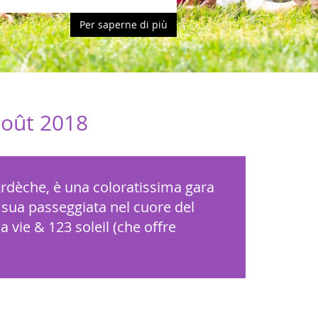
Per saperne di più
août 2018
Ardèche, è una coloratissima gara
a sua passeggiata nel cuore del
a vie & 123 soleil (che offre