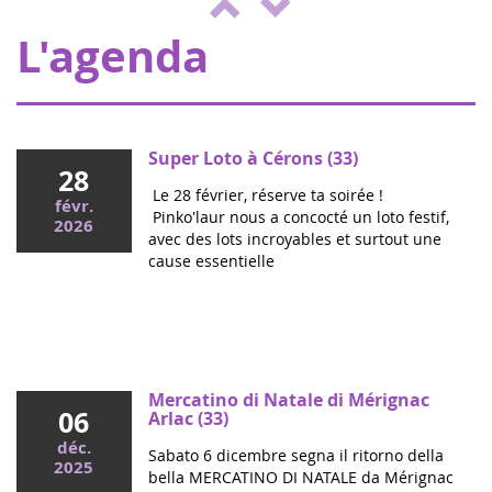
ENVOL, a sostegno dei bambi...
L'agenda
Super Loto à Cérons (33)
28
Le 28 février, réserve ta soirée !
févr.
Pinko'laur nous a concocté un loto festif,
2026
avec des lots incroyables et surtout une
cause essentielle
Mai 2026
Colloque cancers pédiatriques à l'Assemblée
nationale : ensemble pour les enfants !
Ce mercredi, le député Vincent Thiébaut organisait avec
Mercatino di Natale di Mérignac
06
Grandir Sans Cancer et Eva pour la vie le colloque "Dons
Arlac (33)
de vie et lutte contre les cancers, maladies graves et
déc.
Sabato 6 dicembre segna il ritorno della
handicaps de l'enfant" à l'...
2025
bella MERCATINO DI NATALE da Mérignac