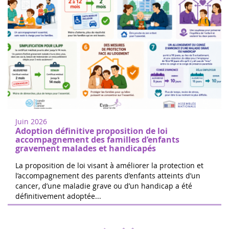
Donne di cuore a Nogent sur Oise
18
Cammina o corri per sostenere la ricerca
juin
sul cancro infantile a Nogent-sur-Oise, a
2022
30 minuti da Parigi. Registrazione gratuita
Juin 2026
in loco. Il 100% delle ...
Adoption définitive proposition de loi
accompagnement des familles d’enfants
gravement malades et handicapés
La proposition de loi visant à améliorer la protection et
l’accompagnement des parents d’enfants atteints d’un
cancer, d’une maladie grave ou d’un handicap a été
Le 24 ore di Boissy le Cutté
définitivement adoptée...
04
Il team di Running Pour L'espoir sta
juin
organizzando una giornata di giochi e
2022
attività a beneficio di Eva pour la vie ed