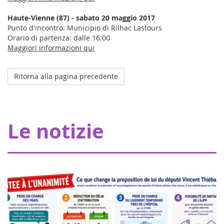
Haute-Vienne (87) - sabato 20 maggio 2017
Punto d'incontro: Municipio di Rilhac Lastours
Orario di partenza: dalle 16:00
Maggiori informazioni qui
Ritorna alla pagina precedente
Octobre 2023
L'ospedale della mia coperta a Strasburgo
Grazie ai nostri donatori, Eva pour la vie fornisce una
Le notizie
sovvenzione di 20.000 euro che consente a Pharmavie di
allestire uno spazio dedicato ai piccoli malati di cancro,
all'interno del dipartimen...