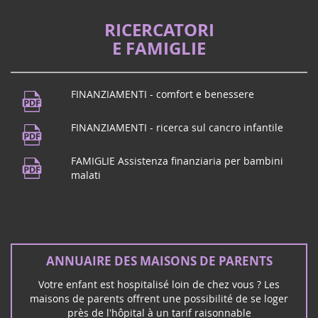
La proposition de loi de Vincent Thiébaut, qui a déjà fait
un aller/retour entre l'Assemblée nationale, pour
RICERCATORI
améliorer l'accompagnement des familles d'enfants
E FAMIGLIE
gravement malades et handicapées, r...
Festival musicale
21
FINANZIAMENTI - comfort e benessere
Vivi a Puy de Dôme? Ci vediamo a
juin
Beaumont! Per celebrare la musica,
FINANZIAMENTI - ricerca sul cancro infantile
2024
Maison des Beaumontois dalle 19,
concerto della scuola di musica poi
FAMIGLIE Assistenza finanziaria per bambini
concerto di ...
malati
Concerto rock a Mérignac (33)
16
ANNUAIRE DES MAISONS DE PARENTS
Il gruppo rock Unwanted vi incontra a
mars
Mérignac sabato 16 marzo per un
2024
Votre enfant est hospitalisé loin de chez vous ? Les
concerto rock e di solidarietà:
maisons de parents offrent une possibilité de se loger
près de l'hôpital à un tarif raisonnable
Février 2026