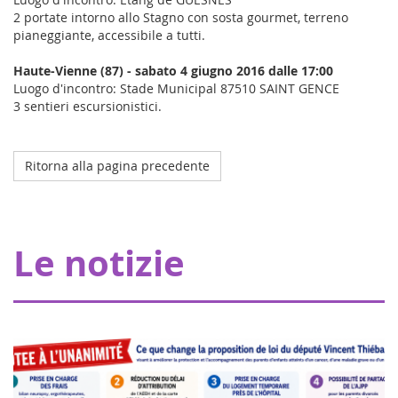
2 portate intorno allo Stagno con sosta gourmet, terreno
pianeggiante, accessibile a tutti.
Haute-Vienne (87) - sabato 4 giugno 2016 dalle 17:00
Luogo d'incontro: Stade Municipal 87510 SAINT GENCE
3 sentieri escursionistici.
Ritorna alla pagina precedente
Octobre 2023
L'ospedale della mia coperta a Strasburgo
Grazie ai nostri donatori, Eva pour la vie fornisce una
Le notizie
sovvenzione di 20.000 euro che consente a Pharmavie di
allestire uno spazio dedicato ai piccoli malati di cancro,
all'interno del dipartimen...