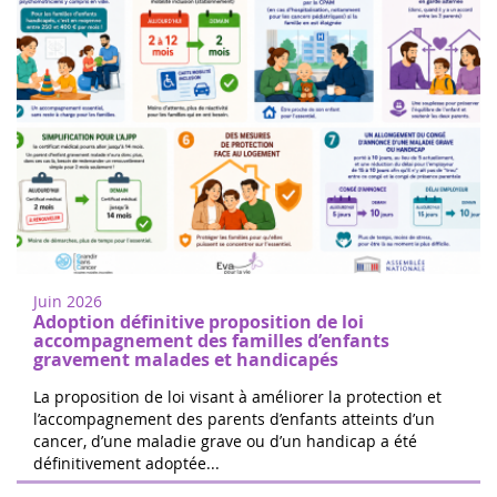
Donne di cuore a Nogent sur Oise
18
Cammina o corri per sostenere la ricerca
juin
sul cancro infantile a Nogent-sur-Oise, a
2022
30 minuti da Parigi. Registrazione gratuita
Juin 2026
in loco. Il 100% delle ...
Adoption définitive proposition de loi
accompagnement des familles d’enfants
gravement malades et handicapés
La proposition de loi visant à améliorer la protection et
l’accompagnement des parents d’enfants atteints d’un
cancer, d’une maladie grave ou d’un handicap a été
Le 24 ore di Boissy le Cutté
définitivement adoptée...
04
Il team di Running Pour L'espoir sta