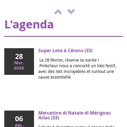
juin
organizzando una giornata di giochi e
2022
attività a beneficio di Eva pour la vie ed
ENVOL, a sostegno dei bambi...
L'agenda
Super Loto à Cérons (33)
28
Le 28 février, réserve ta soirée !
févr.
Pinko'laur nous a concocté un loto festif,
2026
avec des lots incroyables et surtout une
cause essentielle
Mai 2026
Colloque cancers pédiatriques à l'Assemblée
nationale : ensemble pour les enfants !
Ce mercredi, le député Vincent Thiébaut organisait avec
Mercatino di Natale di Mérignac
06
Grandir Sans Cancer et Eva pour la vie le colloque "Dons
Arlac (33)
de vie et lutte contre les cancers, maladies graves et
déc.