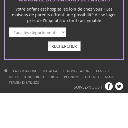
ANNUAIRE DES MAISONS DE PARENTS
Votre enfant est hospitalisé loin de chez vous ? Les
maisons de parents offrent une possibilité de se loger
près de l'hôpital à un tarif raisonnable
RECHERCHER
|
|
|
|
L'ASSOCIAZIONE
MALATTIA
LE NOSTRE AZIONI
FAMIGLIE
|
|
|
|
|
MEDIA
IL NOSTRO SUPPORTO
PETIZIONE
NEGOZIO
AIUTACI
|
TERMINI DI UTILIZZO
SUIVEZ-NOUS !