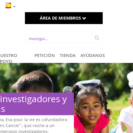
MI CARRITO
ÁREA DE MIEMBROS
UESTRO
PETICIÓN
TIENDA
AYÚDANOS
POYO
 investigadores y
as
za, Eva pour la vie es cofundadora
ans Cancer", que reúne a un
umerosos investigadores,