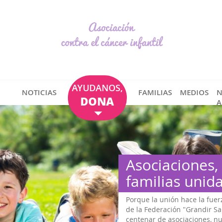
Asociación
contra el cáncer infantil
AYUDANOS,
NOTICIAS
FAMILIAS
MEDIOS
N
DONA
A
Asociaciones,
familias unid
Porque la unión hace la fuer
de la Federación "Grandir S
centenar de asociaciones, n