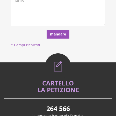
mandare
* Campi richiesti
CARTELLO
LA PETIZIONE
264 566
le persone hanno già firmato.